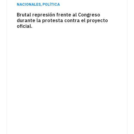
POLÍTICA
La sesión del Senado estuvo marcada por
el debate en torno a la ley de tierras,
mientras una movilización expresó el
rechazo de distintos sectores a la
iniciativa.