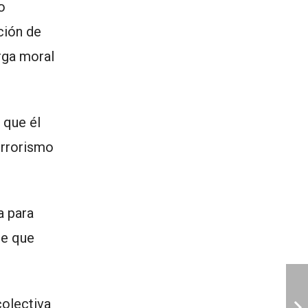
o
ción de
arga moral
 que él
errorismo
a para
te que
colectiva