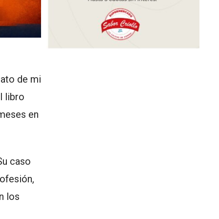
lato de mi
el libro
 meses en
Su caso
ofesión,
n los