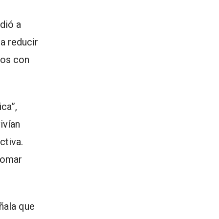
dió a
a reducir
tos con
ca”,
ivían
ctiva.
 tomar
ñala que