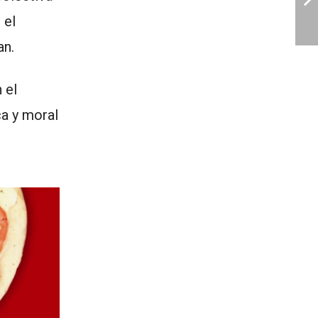
 el
an.
 el
ca y moral