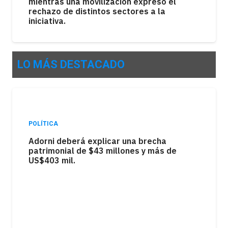
mientras una movilización expresó el
rechazo de distintos sectores a la
iniciativa.
LO MÁS DESTACADO
POLÍTICA
POLÍTICA
Adorni deberá explicar una brecha
Sturzenegger, de gira en el Caribe
patrimonial de $43 millones y más de
mientras el Gobierno sufría otra derrota
US$403 mil.
en el Congreso.