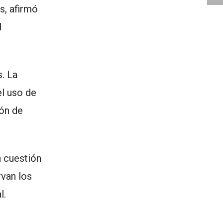
s, afirmó
l
. La
el uso de
ión de
a cuestión
rvan los
l.