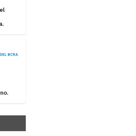
el
a.
 DEL BCRA
no.