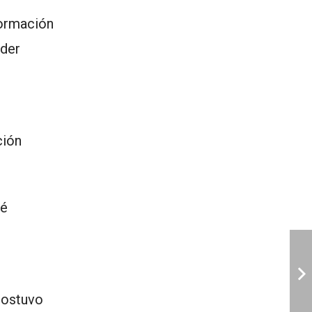
formación
oder
ción
ué
sostuvo