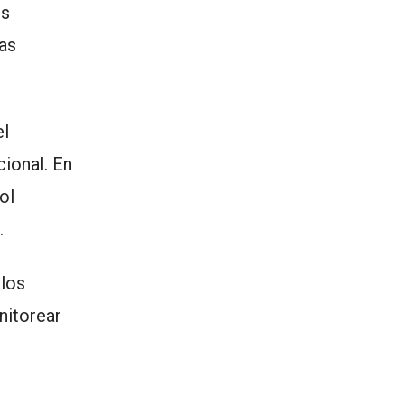
us
las
el
ional. En
ol
.
 los
nitorear