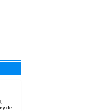
l
ley de