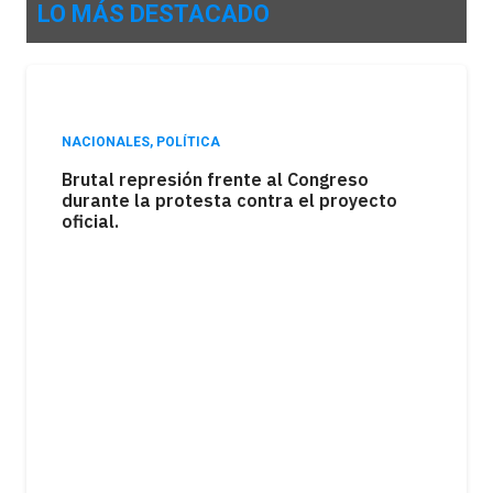
LO MÁS DESTACADO
POLÍTICA
La sesión del Senado estuvo marcada por
el debate en torno a la ley de tierras,
mientras una movilización expresó el
rechazo de distintos sectores a la
iniciativa.