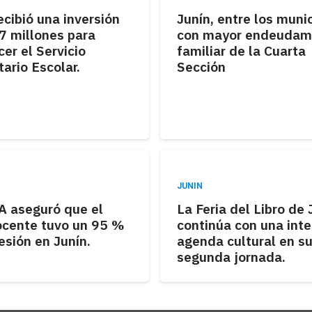
ecibió una inversión
Junín, entre los muni
7 millones para
con mayor endeudam
cer el Servicio
familiar de la Cuarta
ario Escolar.
Sección
JUNIN
 aseguró que el
La Feria del Libro de 
ocente tuvo un 95 %
continúa con una int
esión en Junín.
agenda cultural en s
segunda jornada.