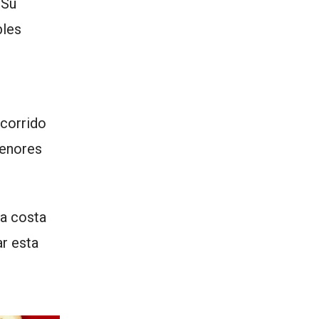
 Su
bles
ecorrido
menores
a costa
ar esta