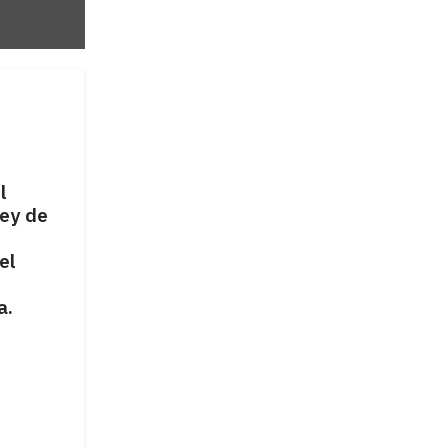
MUNICIPIOS
Arata y Burgos
l
cuestionaron la escasa
ley de
asistencia del Municipio a
los estudiantes, señalando
el
una falta de compromiso
institucional con sus
a.
necesidades educativas.