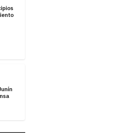
cipios
iento
Junín
ensa
u