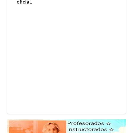
mientras una movilización expresó el
rechazo de distintos sectores a la
iniciativa.