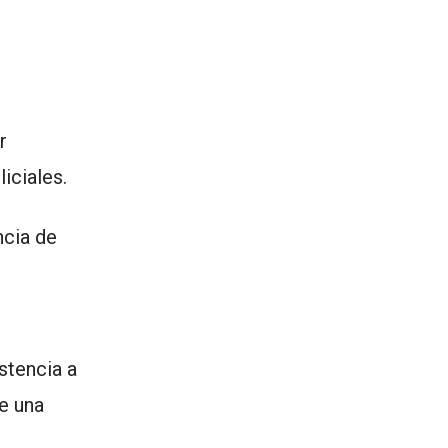
r
iciales.
ncia de
stencia a
de una