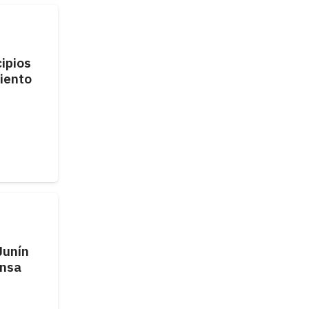
cipios
iento
Junín
ensa
u