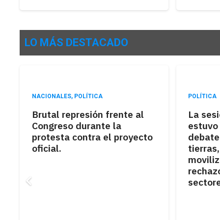
LO MÁS DESTACADO
NACIONALES
,
POLÍTICA
POLÍTICA
Brutal represión frente al
La ses
Congreso durante la
estuvo
protesta contra el proyecto
debate 
oficial.
tierras
moviliz
rechazo
sectore