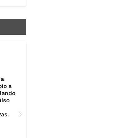
OPINIÓN
Buscando a Dios….
sa
pio a
alando
miso
vas.