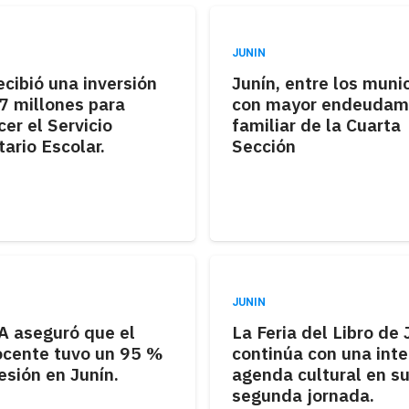
JUNIN
ecibió una inversión
Junín, entre los muni
7 millones para
con mayor endeudam
cer el Servicio
familiar de la Cuarta
ario Escolar.
Sección
JUNIN
 aseguró que el
La Feria del Libro de 
ocente tuvo un 95 %
continúa con una int
esión en Junín.
agenda cultural en s
segunda jornada.