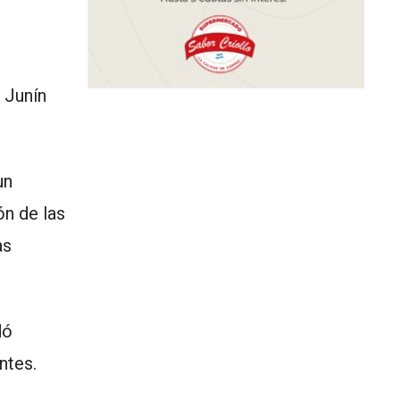
 Junín
un
ón de las
as
dó
ntes.