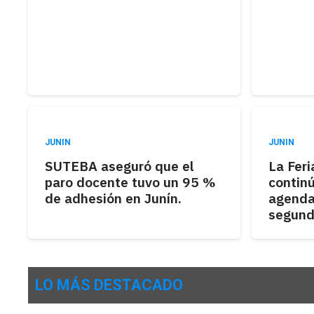
JUNIN
JUNIN
SUTEBA aseguró que el
La Feri
paro docente tuvo un 95 %
contin
de adhesión en Junín.
agenda
segund
LO MÁS DESTACADO