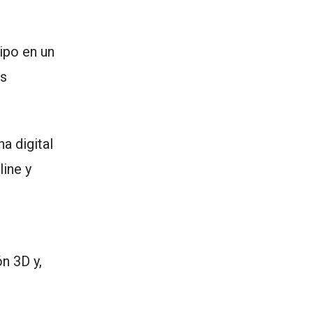
ipo en un
as
a digital
line y
n 3D y,