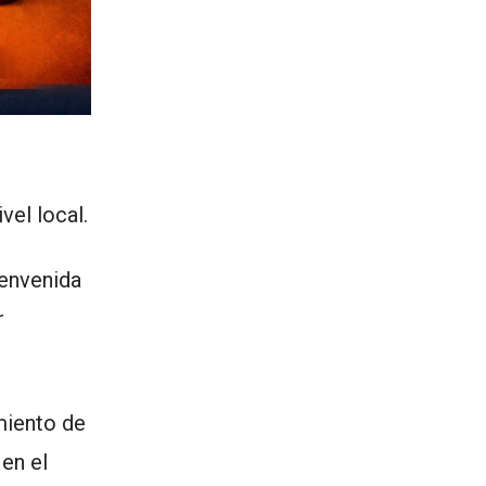
vel local.
ienvenida
r
imiento de
 en el