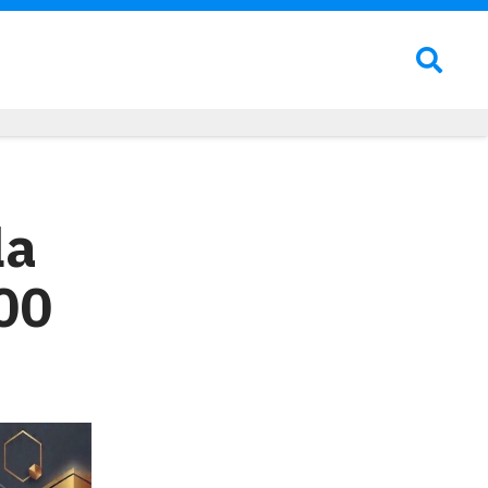
la
00