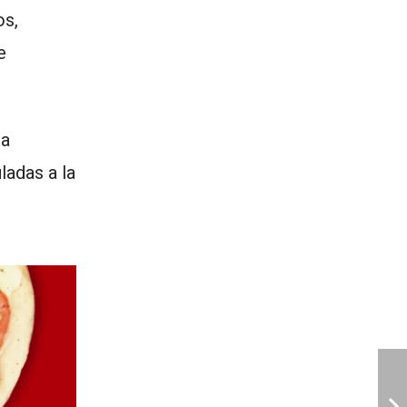
os,
e
la
ladas a la