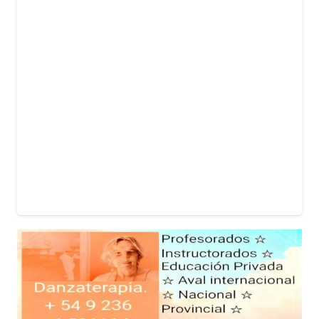
POLÍTICA
La sesión del Senado estuvo marcada por
el debate en torno a la ley de tierras,
mientras una movilización expresó el
rechazo de distintos sectores a la
iniciativa.