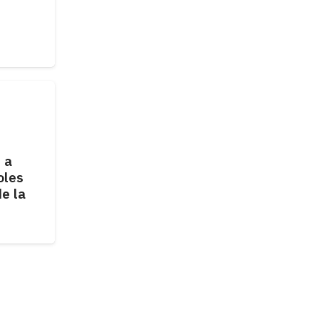
 a
oles
de la