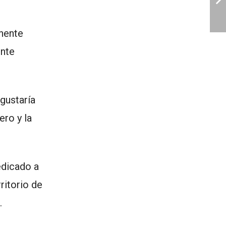
anente
ente
gustaría
ero y la
edicado a
ritorio de
.