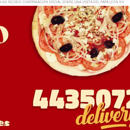
 NO RECIBIÓ CONFIRMACIÓN OFICIAL SOBRE UNA VISITA DEL PAPA LEÓN XIV