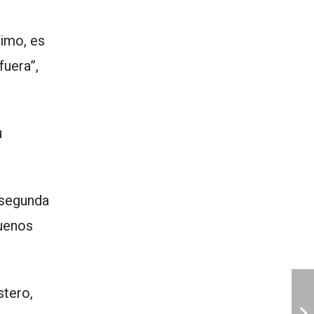
simo, es
uera”,
u
a segunda
Buenos
stero,