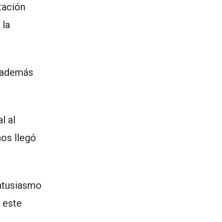
tación
 la
r además
l al
nos llegó
entusiasmo
n este