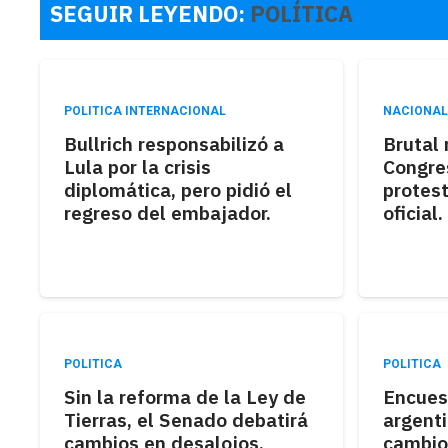
SEGUIR LEYENDO:
POLÍTICA
POLITICA INTERNACIONAL
NACIONA
Bullrich responsabilizó a
Brutal 
Lula por la crisis
Congre
diplomática, pero pidió el
protest
regreso del embajador.
oficial.
POLITICA
POLITICA
Sin la reforma de la Ley de
Encues
Tierras, el Senado debatirá
argenti
cambios en desalojos,
cambio