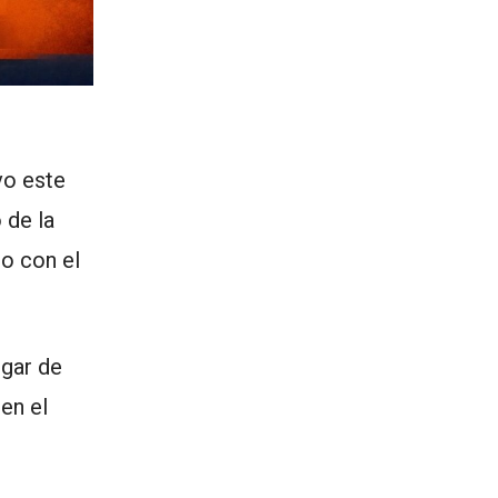
vo este
 de la
lo con el
ugar de
 en el