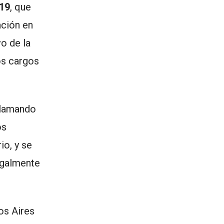
19
, que
ación en
vo de la
los cargos
clamando
os
io, y se
egalmente
nos Aires