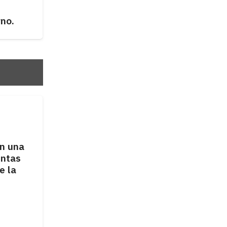
no.
MUNDO
,
POLÍTICA
an una
Bullrich responsabilizó a
entas
Lula por la crisis
e la
diplomática, pero pidió el
regreso del embajador.