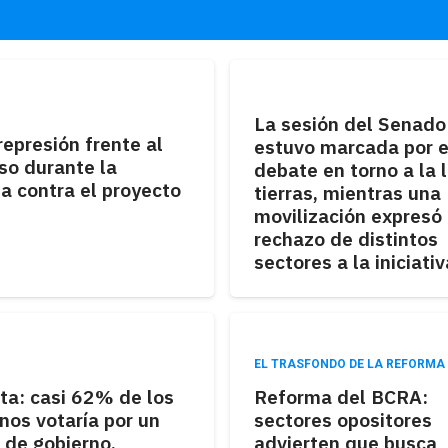
L
La sesión del Senado
represión frente al
estuvo marcada por e
so durante la
debate en torno a la 
a contra el proyecto
tierras, mientras una
movilización expresó 
rechazo de distintos
sectores a la iniciativ
EL TRASFONDO DE LA REFORMA
ta: casi 62% de los
Reforma del BCRA:
nos votaría por un
sectores opositores
 de gobierno.
advierten que busca