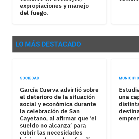
expropiaciones y manejo
del fuego.
LO MÁS DESTACADO
SOCIEDAD
MUNICIPI
García Cuerva advirtió sobre
Estudia
el deterioro de la situación
una cap
social y económica durante
distint
la celebración de San
destin
Cayetano, al afirmar que ‘el
empren
sueldo no alcanza’ para
cubrir las necesidades