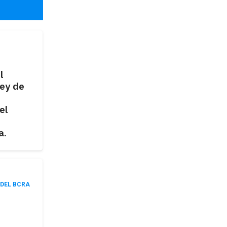
l
ley de
el
a.
 DEL BCRA