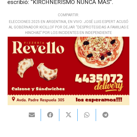
escribió: “KIRCHNERISMO NUNCA MÁS”.
COMPARTIR:
ELECCIONES 2025 EN ARGENTINA, EN VIVO: JOSÉ LUIS ESPERT ACUSÓ
AL GOBERNADOR KICILLOF POR DEJAR “DESPROTEGIDAS A FAMILIAS E
HINCHAS” POR LOS INCIDENTES EN INDEPENDIENTE