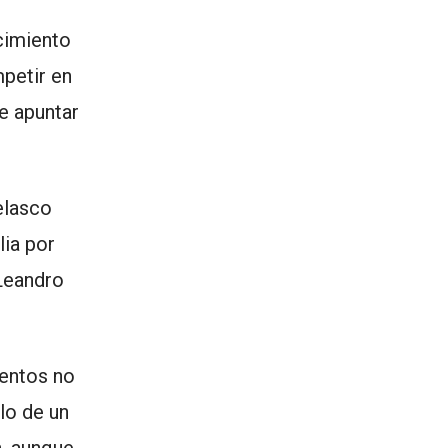
cimiento
petir en
e apuntar
elasco
lia por
Leandro
mentos no
lo de un