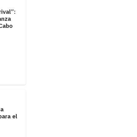
ival”:
ianza
 Cabo
 a
para el