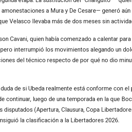
gunda etapa. La sustitución del “Changuito” —quie
do amonestaciones a Mura y De Cesare— generó aún
que Velasco llevaba más de dos meses sin activida
on Cavani, quien había comenzado a calentar para 
 pero interrumpió los movimientos alegando un dol
iones del técnico respecto de por qué no dio minu
duda de si Ubeda realmente está conforme con el p
 de continuar, luego de una temporada en la que Bo
os disputados (Apertura, Clausura, Copa Libertadore
siguió la clasificación a la Libertadores 2026.