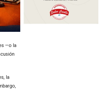
es —o la
scusión
s, la
embargo,
.