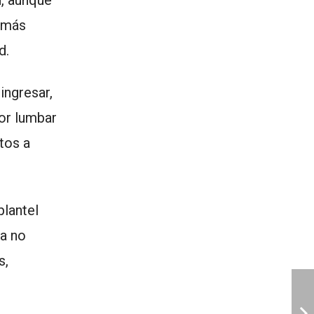
n, aunque
 más
d.
ingresar,
or lumbar
tos a
lantel
ca no
s,