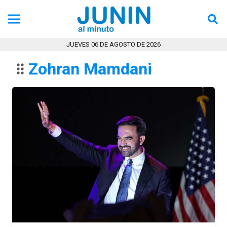
Tecno
Tendencia
JUEVES 06 DE AGOSTO DE 2026
Ultimas Noticias
Zohran Mamdani
drag_indicator