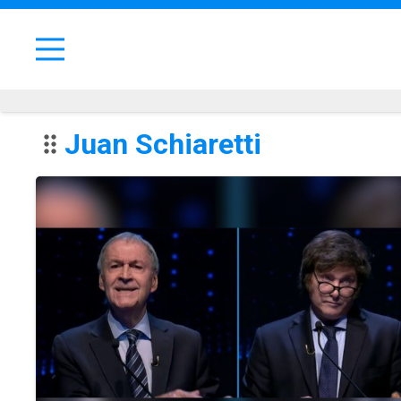
Juan Schiaretti
drag_indicator