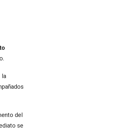
to
o.
 la
ompañados
mento del
ediato se