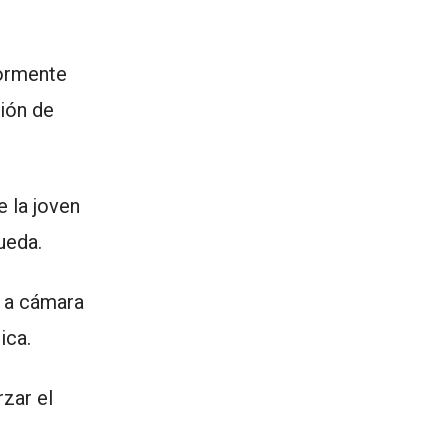
iormente
ión de
e la joven
ueda.
r a cámara
ica.
rzar el