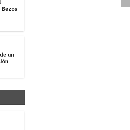
l
f Bezos
 de un
ción