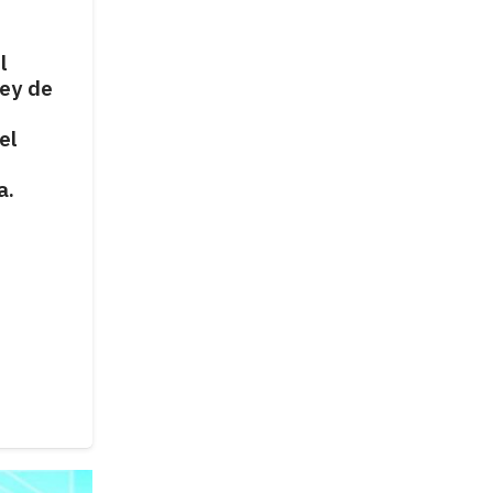
l
ley de
el
a.
MUNICIPIOS
Arata y Burgos
cuestionaron la escasa
asistencia del Municipio a
los estudiantes, señalando
una falta de compromiso
institucional con sus
necesidades educativas.