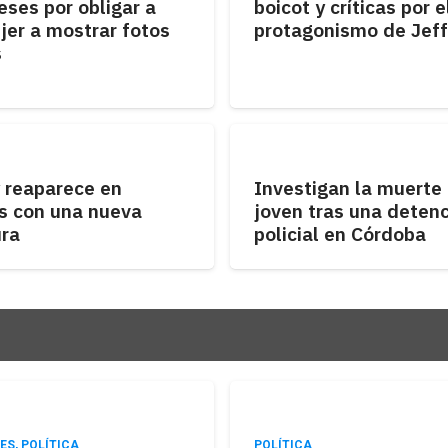
ses por obligar a
boicot y críticas por e
jer a mostrar fotos
protagonismo de Jef
s
 reaparece en
Investigan la muerte
s con una nueva
joven tras una deten
ura
policial en Córdoba
ES
,
POLÍTICA
POLÍTICA