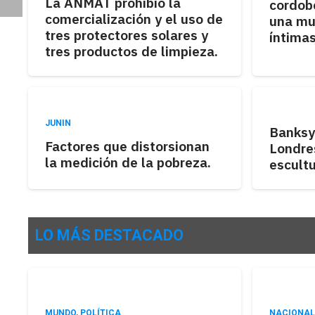
La ANMAT prohibió la
cordobe
comercialización y el uso de
una mu
tres protectores solares y
íntima
tres productos de limpieza.
JUNIN
Banksy
Factores que distorsionan
Londre
la medición de la pobreza.
escult
LO MÁS DESTACADO
MUNDO
,
POLÍTICA
NACIONAL