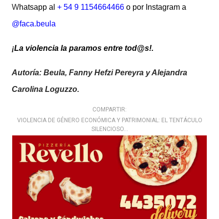
W
hatsapp al
+ 54 9 1154664466
o por Instagram a
@faca.beula
¡
La violencia la paramos entre tod@s!.
Autoría: Beula, Fanny Hefzi Pereyra y Alejandra
Carolina Loguzzo.
COMPARTIR:
VIOLENCIA DE GÉNERO ECONÓMICA Y PATRIMONIAL: EL TENTÁCULO
SILENCIOSO…