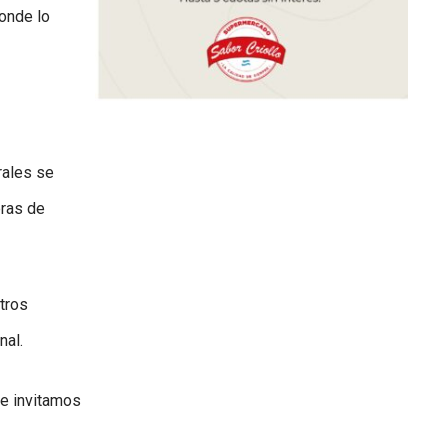
onde lo
rales se
bras de
tros
nal.
e invitamos