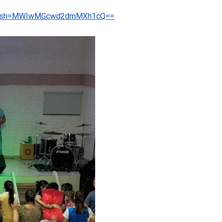
nin?igsh=MWIwMGcwd2dmMXh1cQ==