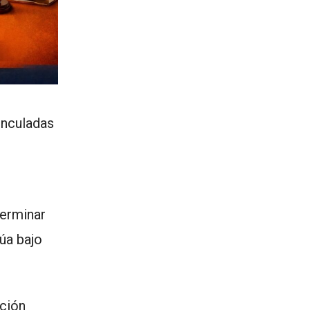
inculadas
terminar
úa bajo
ción