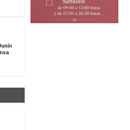
Junín
ensa
u
MUNICIPIOS