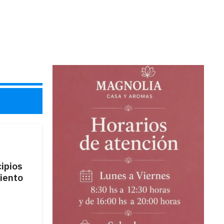
cipios
iento