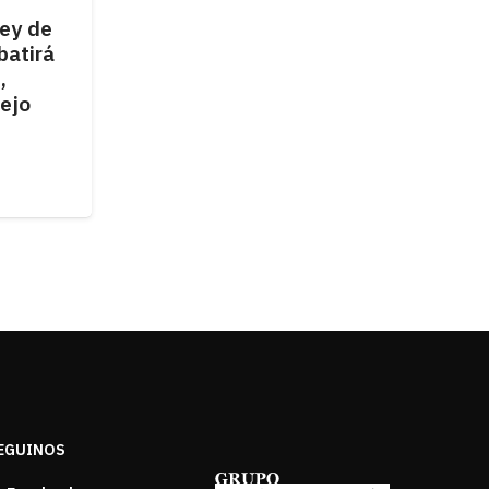
Ley de
Junín recibió una inversión
batirá
de $107 millones para
,
fortalecer el Servicio
ejo
Alimentario Escolar.
EGUINOS