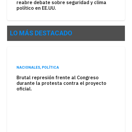
reabre debate sobre seguridad y clima
político en EE.UU.
LO MÁS DESTACADO
NACIONALES
POLÍTICA
,
POLÍTICA
Brutal represión frente al Congreso
La sesión del Senado estuvo marcada por
durante la protesta contra el proyecto
el debate en torno a la ley de tierras,
oficial.
mientras una movilización expresó el
rechazo de distintos sectores a la
iniciativa.