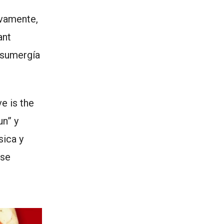
ivamente,
ant
e sumergía
e is the
un” y
sica y
 se