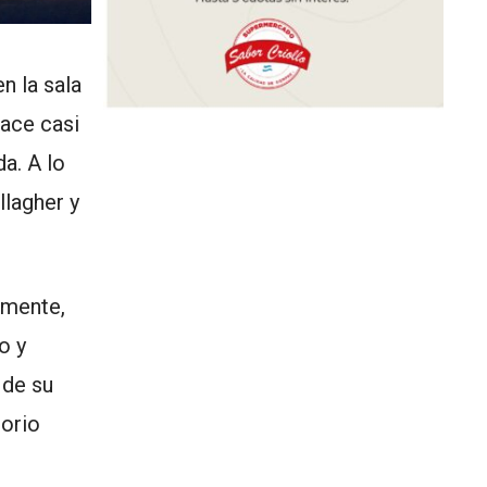
n la sala
ace casi
a. A lo
llagher y
lmente,
o y
 de su
torio