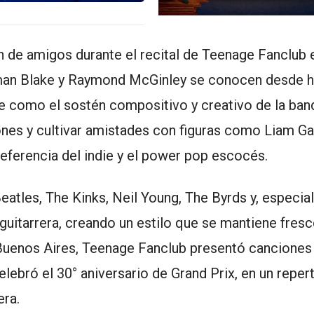
n de amigos durante el recital de Teenage Fanclub e
orman Blake y Raymond McGinley se conocen desde h
e como el sostén compositivo y creativo de la band
ones y cultivar amistades con figuras como Liam Ga
eferencia del indie y el power pop escocés.
atles, The Kinks, Neil Young, The Byrds y, especia
guitarrera, creando un estilo que se mantiene fresc
Buenos Aires, Teenage Fanclub presentó canciones
lebró el 30° aniversario de Grand Prix, en un reper
era.