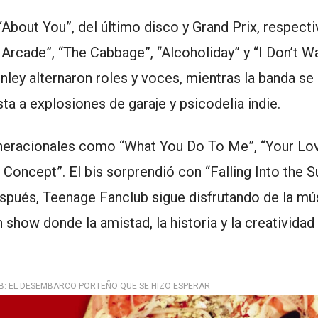
 “About You”, del último disco y Grand Prix, respect
rcade”, “The Cabbage”, “Alcoholiday” y “I Don’t W
nley alternaron roles y voces, mientras la banda s
ta a explosiones de garaje y psicodelia indie.
generacionales como “What You Do To Me”, “Your Lov
oncept”. El bis sorprendió con “Falling Into the S
pués, Teenage Fanclub sigue disfrutando de la mú
 show donde la amistad, la historia y la creatividad
B: EL DESEMBARCO PORTEÑO QUE SE HIZO ESPERAR